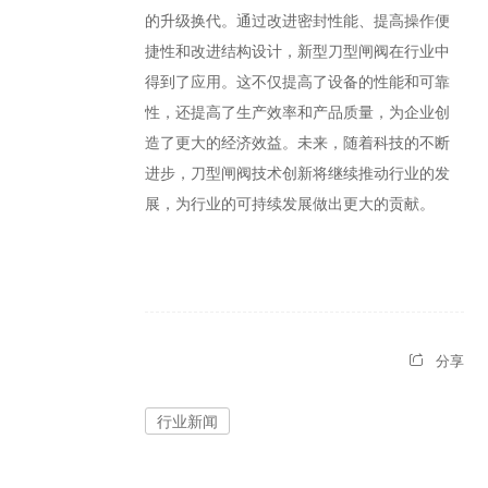
的升级换代。通过改进密封性能、提高操作便
捷性和改进结构设计，新型刀型闸阀在行业中
得到了应用。这不仅提高了设备的性能和可靠
性，还提高了生产效率和产品质量，为企业创
造了更大的经济效益。未来，随着科技的不断
进步，刀型闸阀技术创新将继续推动行业的发
展，为行业的可持续发展做出更大的贡献。
分享
行业新闻