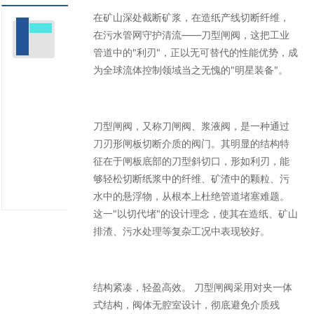
在矿山深处截断矿浆，在造纸产线切断纤维，
欢
在污水管网守护清流——刀型闸阀，这把工业
迎
管道中的"利刃"，正以无可替代的性能优势，成
您
为全球流体控制领域当之无愧的"明星装备"。
随
时
来
电
刀型闸阀，又称刀闸阀、浆液阀，是一种通过
咨
刀刃形闸板切断介质的阀门。其明显的结构特
询
征在于闸板底部的刀型斜切口，形如利刃，能
够轻松切断纸浆中的纤维、矿渣中的颗粒、污
13706632222
水中的悬浮物，从根本上杜绝管道堵塞难题。
这一"以切代堵"的设计理念，使其在造纸、矿山
排渣、污水处理等复杂工况中表现较好。
结构紧凑，轻盈高效。 刀型闸阀采用对夹一体
式结构，阀体无腔室设计，彻底避免介质残