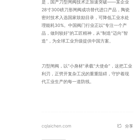
是，国产刀型闸阀技术正加速突破——某企业
28寸300磅刀形闸阀成功替代进口产品，陶瓷
密封技术入选国家鼓励目录，可降低工业水处
理能耗30%。中国阀门行业正以"专注一个产
品，做到较好"的工匠精神，从"制造"迈向"智
造"，为全球工业升级提供中国方案。
刀型闸阀，以"小身材"承载"大使命"，这把工业
利刃，正劈开复杂工况的重重阻碍，守护着现
代工业生产的每一道防线。
cqlaichen.com
分享