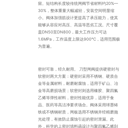
留。短结构长度较传统闸阀节省材料约20%—
30%，整体重量大幅减轻，安装空间明显缩
小。阀体加强筋设计更提高了承压能力，使其
能够从容应对高压、高温等恶劣工况。尺寸覆
盖DN50至DN800，最大工作压力可达
1.6MPa，工作温度上限达900℃，适用范围极
为普遍。
密封可靠，经久耐用。 刀型闸阀提供硬密封与
软密封两大方案：硬密封采用不锈钢、硬质合
金等金属材料，耐磨耐腐蚀，适用于矿山、冶
金等高磨损场景；软密封则选用橡胶、聚四氟
乙烯等弹性材料，密封性能优异，适用于食
品、医药等高洁净要求场合。阀体采用球墨铸
铁或不锈钢材质，闸板选用不锈钢并经精磨抛
光处理，有效防止腐蚀引起的密封泄漏。此
外，科学的上密封填料函设计与聚四氟乙烯刮