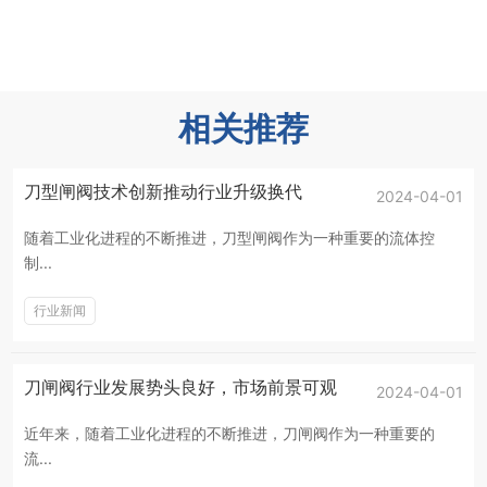
相关推荐
刀型闸阀技术创新推动行业升级换代
2024-04-01
随着工业化进程的不断推进，刀型闸阀作为一种重要的流体控
制...
行业新闻
刀闸阀行业发展势头良好，市场前景可观
2024-04-01
近年来，随着工业化进程的不断推进，刀闸阀作为一种重要的
流...