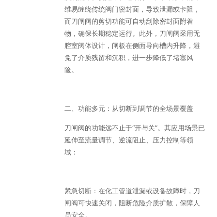
维易缠绕传统阀门密封面，导致泄漏或卡阻，
而刀闸阀的剪切功能可自动刮除密封面附着
物，确保长期稳定运行。此外，刀闸阀采用无
腔室阀体设计，闸板在侧面导向槽内升降，避
免了介质残留和沉积，进一步降低了堵塞风
险。
二、功能多元：从切断到调节的全场景覆盖
刀闸阀的功能远不止于“开与关”。其应用场景已
延伸至流量调节、逆流阻止、压力控制等领
域：
紧急切断：在化工管道泄漏或设备故障时，刀
闸阀可快速关闭，阻断危险介质扩散，保障人
员安全。