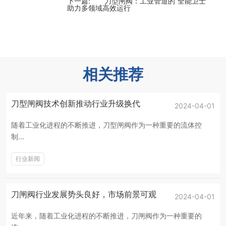
下一篇:
刀型闸阀：工业管道的“全能卫士”
助力多领域高效运行
相关推荐
刀型闸阀技术创新推动行业升级换代
2024-04-01
随着工业化进程的不断推进，刀型闸阀作为一种重要的流体控
制...
行业新闻
刀闸阀行业发展势头良好，市场前景可观
2024-04-01
近年来，随着工业化进程的不断推进，刀闸阀作为一种重要的