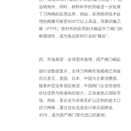
远销海外。同时，材料科学的突破进一步拓展
了刀闸阀的应用边界。例如，采用喷焊技术处
理的阀瓣可耐受900℃以上高温，而聚四氟乙
烯（PTFE）密封件的应用则大幅提升了阀门的
耐腐蚀性，成为食品医药行业的“爆款”。
四、市场展望：全球需求激增，国产阀门崛起
据行业数据显示，全球刀闸阀市场规模已突破
百亿美元，美国、日本、中国为主要消费国。
随着外贸业务倡议推进，中国阀门企业凭借性
价比优势与快速响应能力，正加速抢占国际市
场。例如，某企业为东南亚矿山定制的超大口
径刀闸阀，通过优化流道设计将压损降低
40%，成为国产阀门替代进口的案例。