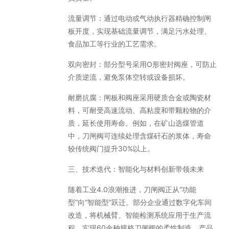
流量调节：通过电动或气动执行器精确控制闸
板开度，实现基础流量调节，满足污水处理、
食品加工等行业的工艺需求。
双向密封：部分型号采用O形密封阀座，可防止
介质逆流，避免泵体空转或设备损坏。
耐磨抗腐：闸板和阀座采用硬质合金或陶瓷材
料，可耐受高速流动、高粘度和带颗粒物的介
质，延长使用寿命。例如，在矿山选煤管道
中，刀闸阀可连续处理含煤矸石的浆体，寿命
较传统阀门提升30%以上。
三、技术迭代：智能化与材料创新带领未来
随着工业4.0浪潮推进，刀闸阀正从“功能
型”向“智能型”跃迁。部分企业通过数字化车间
改造，将机械臂、智能检测系统应用于生产流
程，实现60余种规格刀闸阀的柔性制造，产品