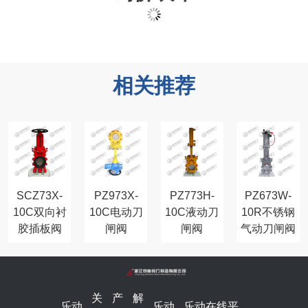
相关推荐
SCZ73X-
PZ973X-
PZ773H-
PZ673W-
10C双向衬
10C电动刀
10C液动刀
10R不锈钢
胶插板阀
闸阀
闸阀
气动刀闸阀
关
产
解
乐动
乐动
乐动在线平