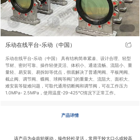
乐动在线平台-乐动（中国）
乐动在线平台-乐动（中国） 具有结构简单紧凑、设计合理、轻型
节材、密封可靠、操作轻便灵活、体积小、通道流畅、流阻小、重
量轻、易安装、易拆卸等优点，彻底解决了普通闸阀、平板闸阀、
截止阀、调节阀、蝶阀、球阀等阀门的重量大、流阻大、面积大、
难安装等疑难问题，可取代通用切断阀和调节阀，可在工作压力
1.0MPa- 2.5MPa，使用温度-29-425℃情况下正常工作。
产品详情
该产品为伞齿轮驱动，操作轻松灵活，常用于较大口么或较高