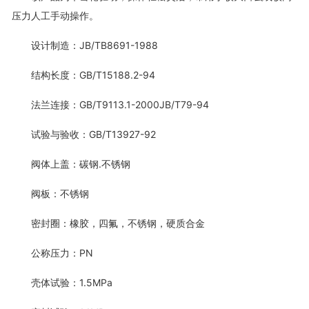
压力人工手动操作。
设计制造：JB/TB8691-1988
结构长度：GB/T15188.2-94
法兰连接：GB/T9113.1-2000JB/T79-94
试验与验收：GB/T13927-92
阀体上盖：碳钢.不锈钢
阀板：不锈钢
密封圈：橡胶，四氟，不锈钢，硬质合金
公称压力：PN
壳体试验：1.5MPa