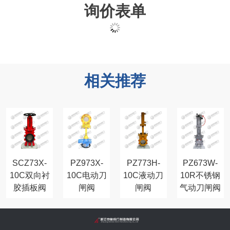
询价表单
相关推荐
SCZ73X-
PZ973X-
PZ773H-
PZ673W-
10C双向衬
10C电动刀
10C液动刀
10R不锈钢
胶插板阀
闸阀
闸阀
气动刀闸阀